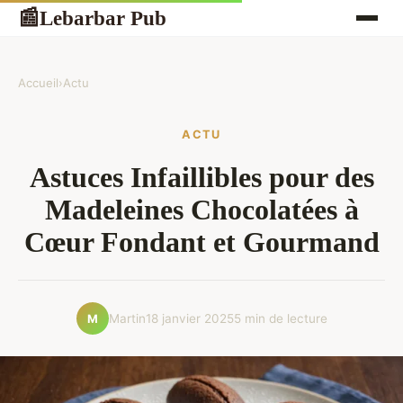
Lebarbar Pub
📰
Accueil
›
Actu
ACTU
Astuces Infaillibles pour des
Madeleines Chocolatées à
Cœur Fondant et Gourmand
Martin
18 janvier 2025
5 min de lecture
M