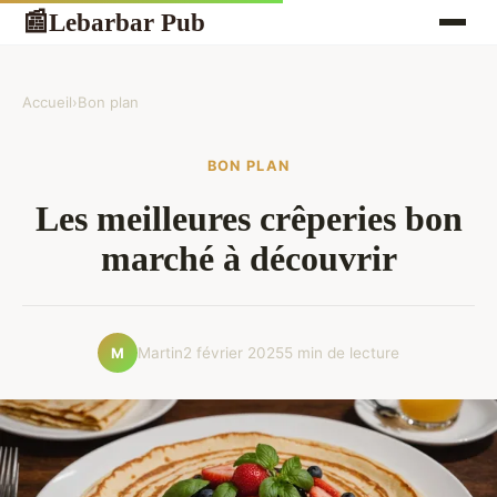
Lebarbar Pub
📰
Accueil
›
Bon plan
BON PLAN
Les meilleures crêperies bon
marché à découvrir
Martin
2 février 2025
5 min de lecture
M