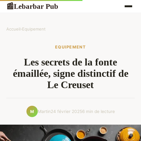
Lebarbar Pub
📰
Accueil
›
Equipement
EQUIPEMENT
Les secrets de la fonte
émaillée, signe distinctif de
Le Creuset
Martin
24 février 2025
6 min de lecture
M